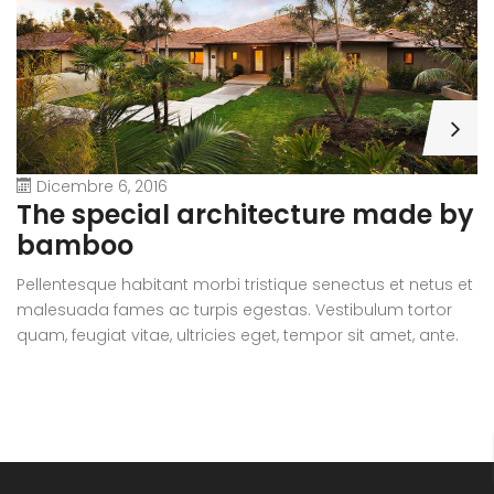
Dicembre 6, 2016
A
The special architecture made by
r
bamboo
Pe
Pellentesque habitant morbi tristique senectus et netus et
m
malesuada fames ac turpis egestas. Vestibulum tortor
qu
quam, feugiat vitae, ultricies eget, tempor sit amet, ante.
D
Donec eu libero sit amet quam egestas semper. Aenean
ul
ultricies mi vitae est. Mauris placerat eleifend leo.
si
e