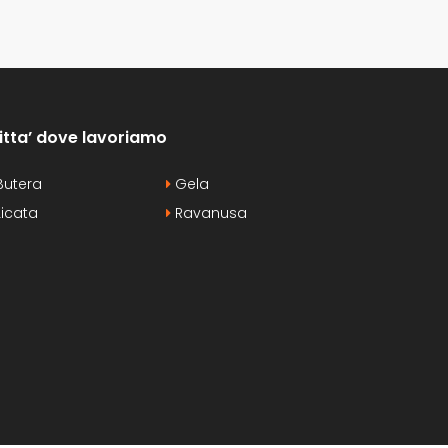
itta’ dove lavoriamo
utera
Gela
icata
Ravanusa