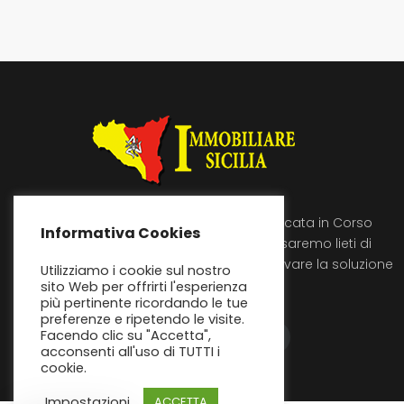
Immobiliare Sicilia si trova a Licata in Corso
Informativa Cookies
Umberto 89, vienici a trovare saremo lieti di
ascoltare le tue richieste e trovare la soluzione
Utilizziamo i cookie sul nostro
piu’ adatta alle tue esigenze!
sito Web per offrirti l'esperienza
più pertinente ricordando le tue
preferenze e ripetendo le visite.
Facendo clic su "Accetta",
acconsenti all'uso di TUTTI i
cookie.
Impostazioni
ACCETTA