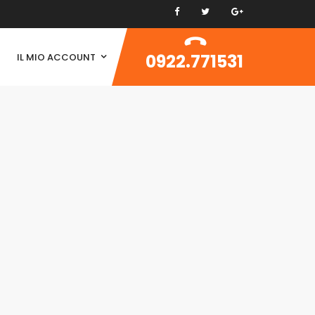
0922.771531
IL MIO ACCOUNT