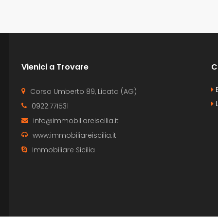
Vienici a Trovare
C
B
Corso Umberto 89, Licata (AG)
L
0922.771531
info@immobiliareiscilia.it
www.immobiliareiscilia.it
Immobiliare Sicilia