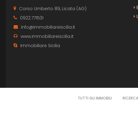
B
Corso Umberto 89, Licata (AG)
L
0922.771531
info@immobiliareiscilia.it
www.immobiliareiscilia.it
Immobiliare Sicilia
TUTTI GLI IMMOBILI
RICERC