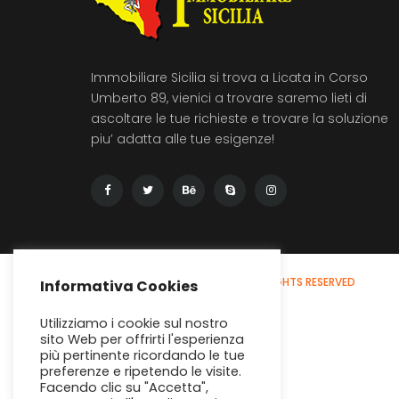
Immobiliare Sicilia si trova a Licata in Corso
Umberto 89, vienici a trovare saremo lieti di
ascoltare le tue richieste e trovare la soluzione
piu’ adatta alle tue esigenze!
© 2020 - IMMOBILIARE SICILIA
ALL RIGHTS RESERVED
Informativa Cookies
Utilizziamo i cookie sul nostro
sito Web per offrirti l'esperienza
più pertinente ricordando le tue
preferenze e ripetendo le visite.
Facendo clic su "Accetta",