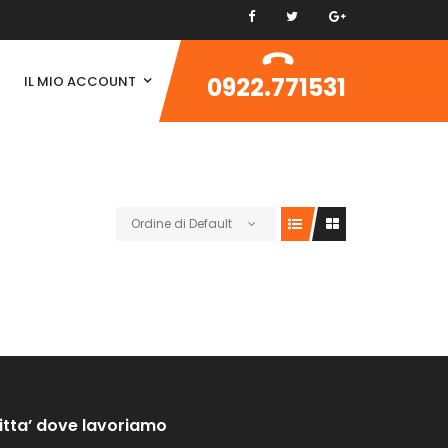
0922.771531
IL MIO ACCOUNT
Ordine di Default
itta’ dove lavoriamo