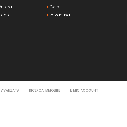
utera
Gela
icata
Ravanusa
A AVANZATA
RICERCA IMMOBILE
IL MIO ACCOUNT