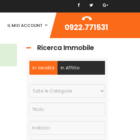
0922.771531
IL MIO ACCOUNT
Ricerca Immobile
In Vendita
In Affitto