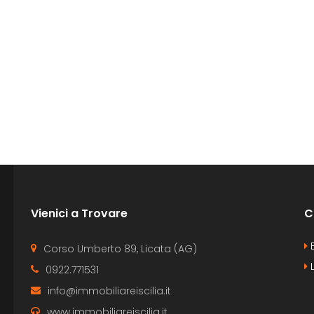
Vienici a Trovare
C
B
Corso Umberto 89, Licata (AG)
L
0922.771531
info@immobiliareiscilia.it
www.immobiliareiscilia.it