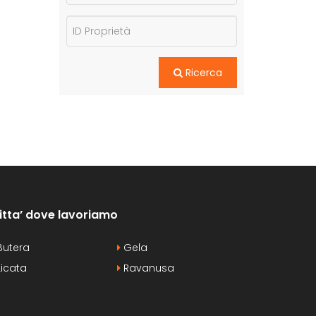
Ricerca
itta’ dove lavoriamo
utera
Gela
icata
Ravanusa