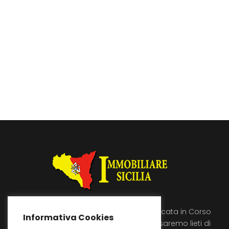
Immobiliare Sicilia si trova a Licata in Corso
Informativa Cookies
Umberto 89, vienici a trovare saremo lieti di