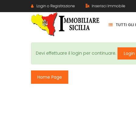
Login o Registrazione
Inserisci Immobile
TUTTI GLI
Devi effettuare il login per continuare.
Login
Home Page