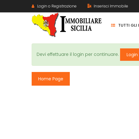
Login o Registrazione
Inserisci Immobile
TUTTI GLI
Devi effettuare il login per continuare.
Login
Home Page