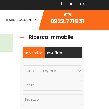
0922.771531
IL MIO ACCOUNT
Ricerca Immobile
In Vendita
In Affitto