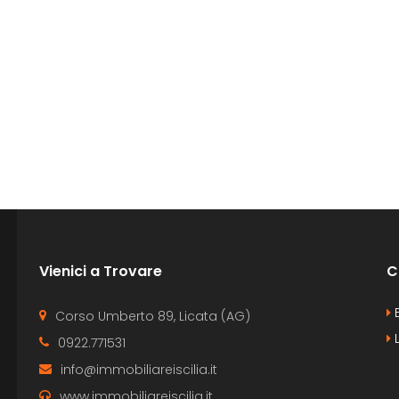
Vienici a Trovare
C
B
Corso Umberto 89, Licata (AG)
L
0922.771531
info@immobiliareiscilia.it
www.immobiliareiscilia.it