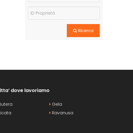
Ricerca
itta’ dove lavoriamo
utera
Gela
icata
Ravanusa