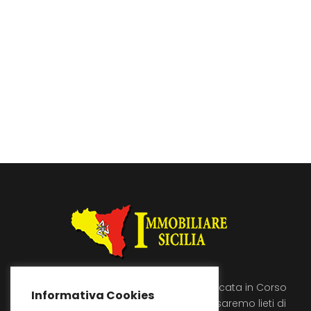
Immobiliare Sicilia si trova a Licata in Corso
Informativa Cookies
Umberto 89, vienici a trovare saremo lieti di