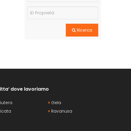
Ricerca
itta’ dove lavoriamo
utera
Gela
icata
Ravanusa