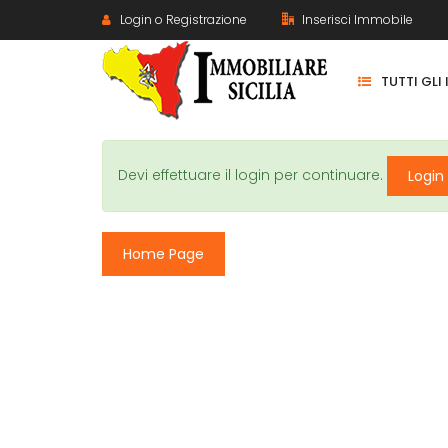
Login o Registrazione
Inserisci Immobile
TUTTI GLI
Devi effettuare il login per continuare.
Login
Home Page