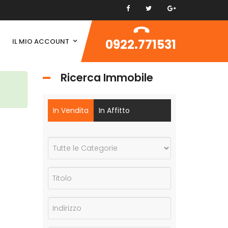
0922.771531
IL MIO ACCOUNT
Ricerca Immobile
In Vendita
In Affitto