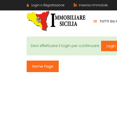
Login o Registrazione
Inserisci Immobile
TUTTI GLI
Devi effettuare il login per continuare.
Login
Home Page