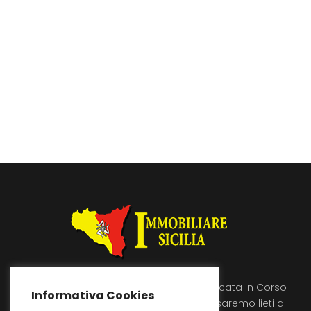
Immobiliare Sicilia si trova a Licata in Corso
Informativa Cookies
Umberto 89, vienici a trovare saremo lieti di