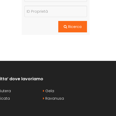
Ricerca
itta’ dove lavoriamo
utera
Gela
icata
Ravanusa