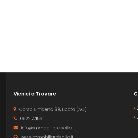
Vienici a Trovare
C
B
Corso Umberto 89, Licata (AG)
L
0922.771531
info@immobiliareiscilia.it
www.immobiliareiscilia.it