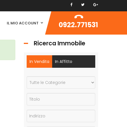
0922.771531
IL MIO ACCOUNT
Ricerca Immobile
In Vendita
In Affitto