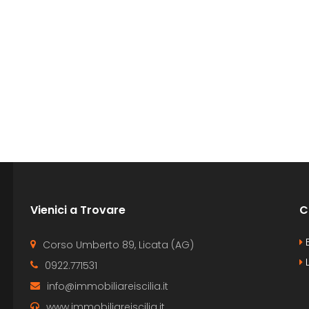
Vienici a Trovare
C
B
Corso Umberto 89, Licata (AG)
L
0922.771531
info@immobiliareiscilia.it
www.immobiliareiscilia.it