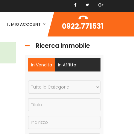
0922.771531
IL MIO ACCOUNT
Ricerca Immobile
In Vendita
In Affitto