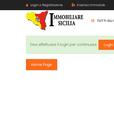
Login o Registrazione
Inserisci Immobile
TUTTI GLI
Devi effettuare il login per continuare.
Login
Home Page