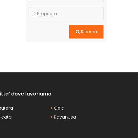
Ricerca
itta’ dove lavoriamo
utera
Gela
icata
Ravanusa