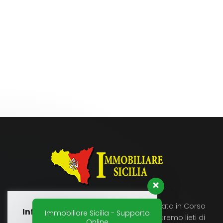
Immobiliare Sicilia si trova a Licata in Corso
Informativa Cookies
Immobiliare Sicilia - Supporto
Umberto 89, vienici a trovare saremo lieti di
Online