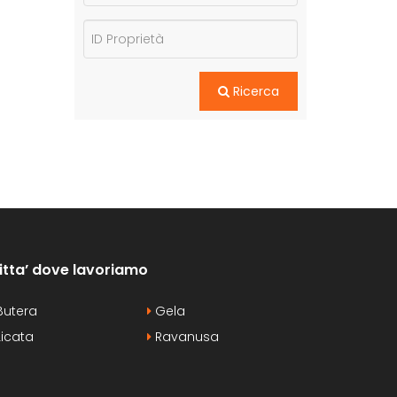
Ricerca
itta’ dove lavoriamo
utera
Gela
icata
Ravanusa