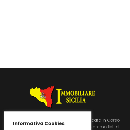
Immobiliare Sicilia si trova a Licata in Corso
Informativa Cookies
Umberto 89, vienici a trovare saremo lieti di