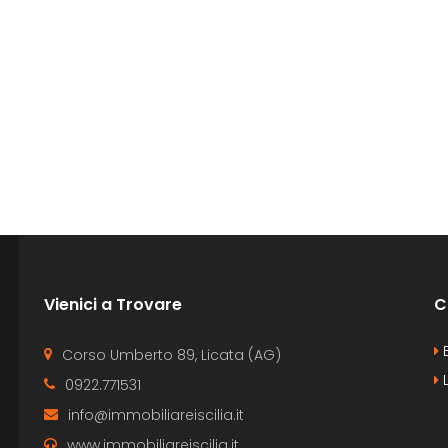
Vienici a Trovare
C
B
Corso Umberto 89, Licata (AG)
L
0922.771531
info@immobiliareiscilia.it
www.immobiliareiscilia.it