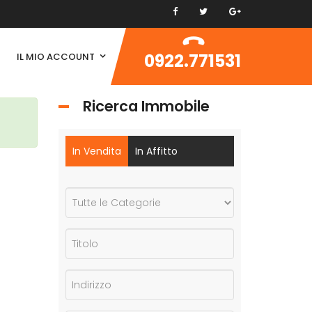
0922.771531
IL MIO ACCOUNT
Ricerca Immobile
In Vendita
In Affitto