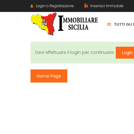
Login o Registrazione
Inserisci Immobile
TUTTI GLI
Devi effettuare il login per continuare.
Login
Home Page