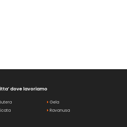
itta’ dove lavoriamo
utera
Gela
icata
Ravanusa