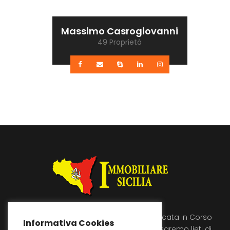
Massimo Casrogiovanni
49 Proprietà
Immobiliare Sicilia si trova a Licata in Corso
Informativa Cookies
Umberto 89, vienici a trovare saremo lieti di