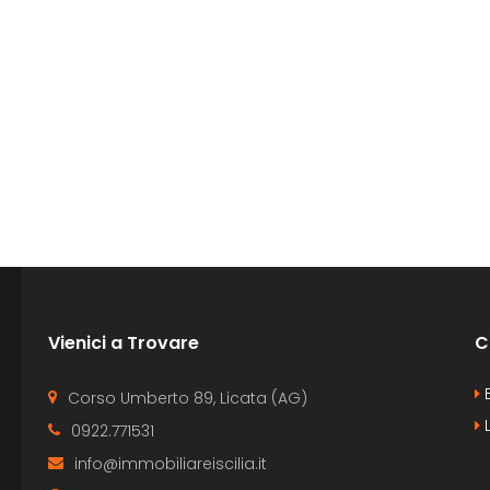
Vienici a Trovare
C
B
Corso Umberto 89, Licata (AG)
L
0922.771531
info@immobiliareiscilia.it