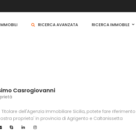
 IMMOBILI
RICERCA AVANZATA
RICERCA IMMOBILE
imo Casrogiovanni
prietà
l Titolare dell'Agenzia Immobiliare Sicilia, potete fare riferimen
vostra proprieta' in provincia di Agrigento e Caltanissetta