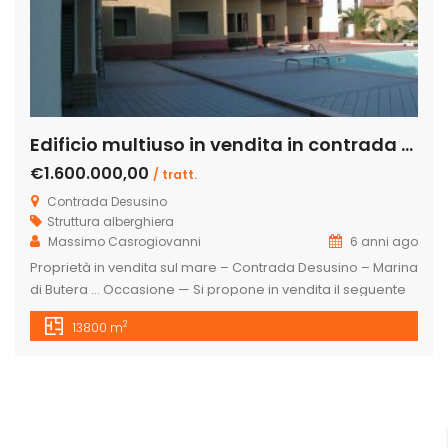
Edificio multiuso in vendita in contrada Desusino s.n.c., Butera
€1.600.000,00
/ tratt.
Contrada Desusino
Struttura alberghiera
Massimo Casrogiovanni
6 anni ago
Proprietà in vendita sul mare – Contrada Desusino – Marina
di Butera … Occasione — Si propone in vendita il seguente
cespite immobiliare, totalmente da ristrutturare, a confine
2
13800 m
con la spiaggia, ottima struttura ricettiva, per casa di riposo
o residence turistico.. . UBICAZIONE: Regione Sicilia Comune
Butera (CL) S. S. 115 Km 245,80 Gela-Licata C/da […]