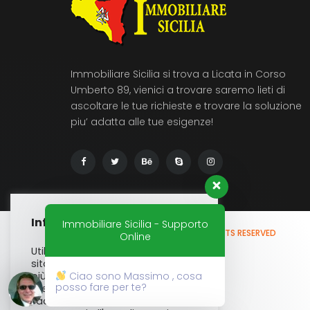
Immobiliare Sicilia si trova a Licata in Corso
Umberto 89, vienici a trovare saremo lieti di
ascoltare le tue richieste e trovare la soluzione
piu’ adatta alle tue esigenze!
Informativa Cookies
Immobiliare Sicilia - Supporto
© 2020 - IMMOBILIARE SICILIA
ALL RIGHTS RESERVED
Online
Utilizziamo i cookie sul nostro
sito Web per offrirti l'esperienza
Ciao sono Massimo , cosa
più pertinente ricordando le tue
posso fare per te?
preferenze e ripetendo le visite.
Facendo clic su "Accetta",