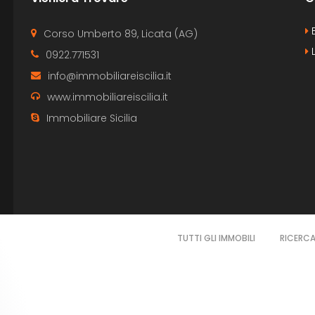
B
Corso Umberto 89, Licata (AG)
L
0922.771531
info@immobiliareiscilia.it
www.immobiliareiscilia.it
Immobiliare Sicilia
TUTTI GLI IMMOBILI
RICERC