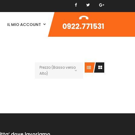
0922.771531
IL MIO ACCOUNT
Prezzo (Basso verso
Alto)
itta’ dove lavoriamo