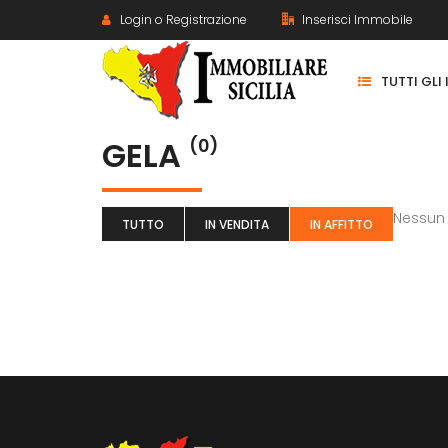
Login o Registrazione
Inserisci Immobile
TUTTI GLI
GELA
(0)
Nessun
TUTTO
IN VENDITA
IN AFFITTO