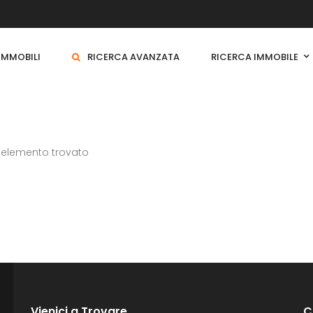
 IMMOBILI
RICERCA AVANZATA
RICERCA IMMOBILE
 elemento trovato
Vienici a Trovare
C