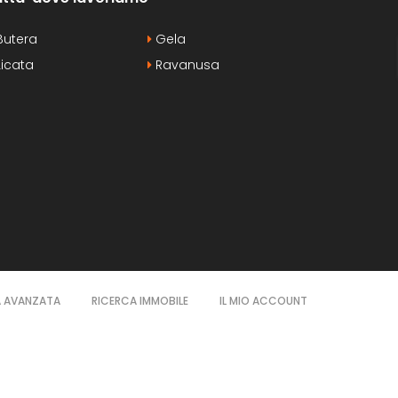
utera
Gela
icata
Ravanusa
A AVANZATA
RICERCA IMMOBILE
IL MIO ACCOUNT