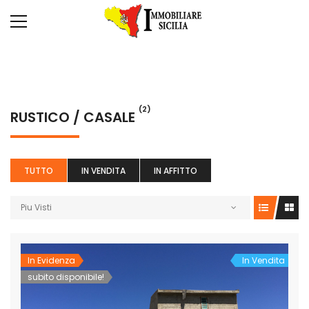
(2)
RUSTICO / CASALE
TUTTO
IN VENDITA
IN AFFITTO
Piu Visti
In Evidenza
In Vendita
subito disponibile!