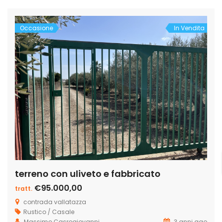
pascolo. Nel terreno si […]
Occasione
In Vendita
terreno con uliveto e fabbricato
€95.000,00
tratt.
contrada vallatazza
Rustico / Casale
Massimo Casrogiovanni
3 anni ago