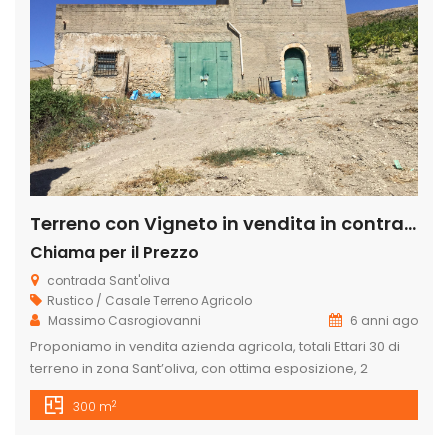
Terreno con Vigneto in vendita in contrada sant’ oliva s.n.c., Licata
Chiama per il Prezzo
contrada Sant'oliva
Rustico / Casale
Terreno Agricolo
Massimo Casrogiovanni
6 anni ago
Proponiamo in vendita azienda agricola, totali Ettari 30 di
terreno in zona Sant’oliva, con ottima esposizione, 2
caseggiati, alberi d’ ulivo, 9 ettari di vigneto di cui 3 ettari di
2
300 m
Tabernet Savignon e 6 ettari di nero D’Avola. , 6 ettari di
seminativo, alberi d’ulivo a macchia e circa 15ettari di