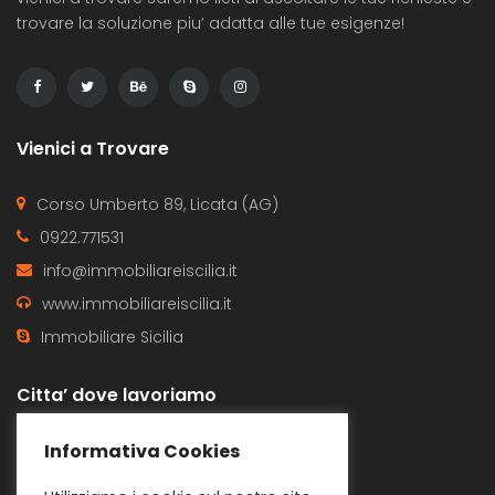
trovare la soluzione piu’ adatta alle tue esigenze!
Vienici a Trovare
Corso Umberto 89, Licata (AG)
0922.771531
info@immobiliareiscilia.it
www.immobiliareiscilia.it
Immobiliare Sicilia
Citta’ dove lavoriamo
Butera
Gela
Informativa Cookies
Licata
Ravanusa