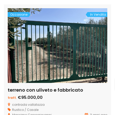
pascolo. Nel terreno si […]
Occasione
In Vendita
terreno con uliveto e fabbricato
€95.000,00
tratt.
contrada vallatazza
Rustico / Casale
Massimo Casrogiovanni
3 anni ago