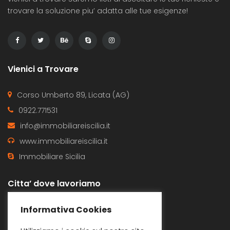
trovare la soluzione piu’ adatta alle tue esigenze!
Vienici a Trovare
Corso Umberto 89, Licata (AG)
0922.771531
info@immobiliareiscilia.it
www.immobiliareiscilia.it
Immobiliare Sicilia
Citta’ dove lavoriamo
Butera
Gela
Informativa Cookies
Licata
Ravanusa