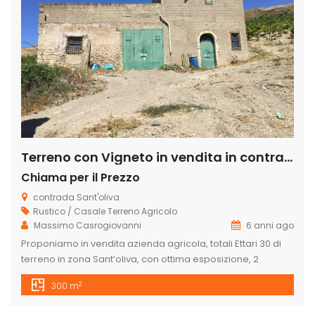
Terreno con Vigneto in vendita in contrada sant’ oliva s.n.c., Licata
Chiama per il Prezzo
contrada Sant'oliva
Rustico / Casale
Terreno Agricolo
Massimo Casrogiovanni
6 anni ago
Proponiamo in vendita azienda agricola, totali Ettari 30 di
terreno in zona Sant’oliva, con ottima esposizione, 2
caseggiati, alberi d’ ulivo, 9 ettari di vigneto di cui 3 ettari di
2
300 m
Tabernet Savignon e 6 ettari di nero D’Avola. , 6 ettari di
seminativo, alberi d’ulivo a macchia e circa 15ettari di