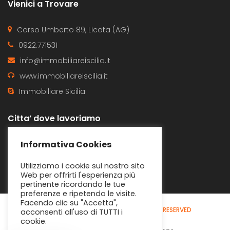
Vienici a Trovare
Corso Umberto 89, Licata (AG)
0922.771531
info@immobiliareiscilia.it
www.immobiliareiscilia.it
Immobiliare Sicilia
Citta’ dove lavoriamo
Butera
Gela
Informativa Cookies
Licata
Ravanusa
Utilizziamo i cookie sul nostro sito
Web per offrirti l'esperienza più
pertinente ricordando le tue
preferenze e ripetendo le visite.
Facendo clic su "Accetta",
© 2020 - IMMOBILIARE SICILIA
ALL RIGHTS RESERVED
acconsenti all'uso di TUTTI i
cookie.